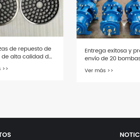
Entrega exitosa y próximo
envío de 20 bombas de
proceso químico a un
Ver más >>
¿Conoc
cliente europeo
las bo
Ver más
TOS
NOTIC