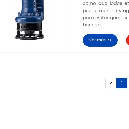
como lodo, lodos, et
puede mezclar y agit
para evitar que las
bomba.
Ver más >>
«
1