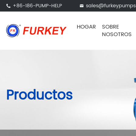
+86-186-PUMP-HELP
sales@furkeypump


HOGAR
SOBRE
NOSOTROS
Productos