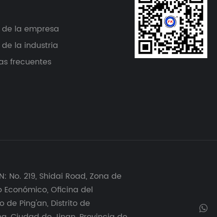
s de la empresa
 de la industria
as frecuentes
: No. 219, Shidai Road, Zona de
o Económico, Oficina del
o de Ping'an, Distrito de