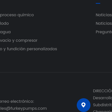
proceso químico
Noticia
lodo
Noticias
 agua
Pregunt
vacío y compresor
 y fundición personalizados
DIRECCIÓN
Desarroll
rreo electrónico:
Subdistrit

ales@furkeypumps.com