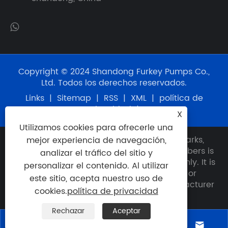
Copyright © 2024 Shandong Furkey Pumps Co.,
Ltd. Todos los derechos reservados.
Links
|
Sitemap
|
RSS
|
XML
|
política de
privacidad
|
X
Utilizamos cookies para ofrecerle una
Disclaimer: Any use of OEM names, trademarks,
mejor experiencia de navegación,
model numbers, item numbers or part numbers is
analizar el tráfico del sitio y
for reference and identification purposes only. It is
personalizar el contenido. Al utilizar
not implied that any unit or part described or
este sitio, acepta nuestro uso de
quoted herein is the product of any manufacturer
cookies.
política de privacidad
other than Furkey.
Rechazar
Aceptar



