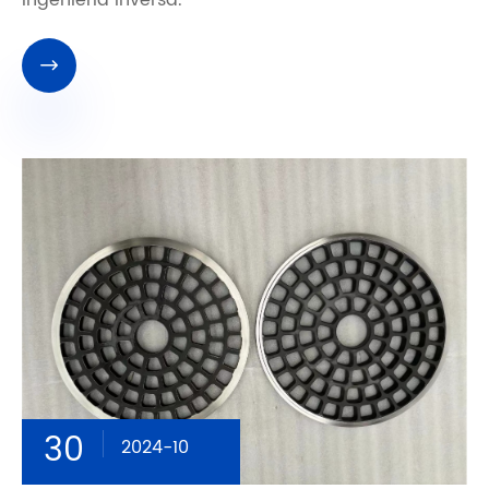
ingeniería inversa.

30
2024-10