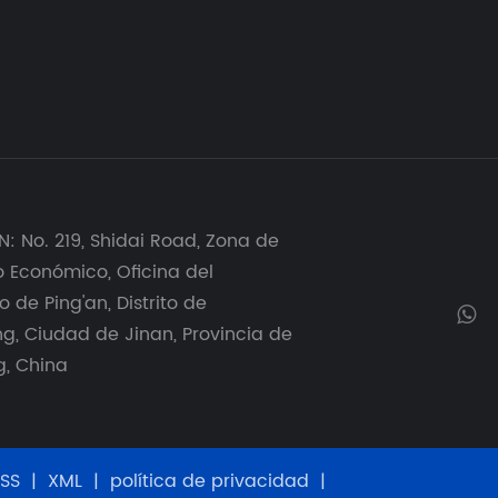
: No. 219, Shidai Road, Zona de
o Económico, Oficina del
o de Ping'an, Distrito de
, Ciudad de Jinan, Provincia de
, China
SS
|
XML
|
política de privacidad
|