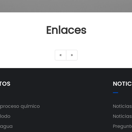
Enlaces
«
»
TOS
NOTIC
proceso químico
Noticia
lodo
Noticias
 agua
Pregunt