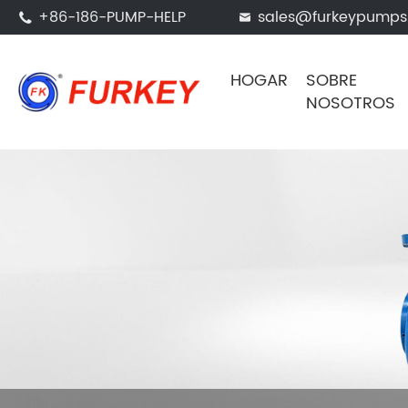
+86-186-PUMP-HELP
sales@furkeypump


HOGAR
SOBRE
NOSOTROS