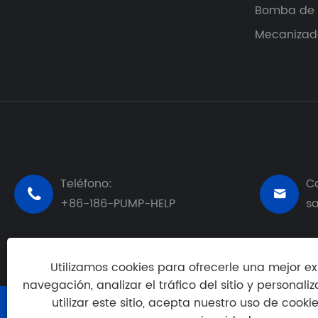
Bomba de 
Mecanizado
Teléfono:
Co


+86-186-PUMP-HELP
s
Utilizamos cookies para ofrecerle una mejor e
navegación, analizar el tráfico del sitio y personaliz
utilizar este sitio, acepta nuestro uso de cookie
Copyright © 2024 Shandong Furkey Pumps Co., Ltd. T