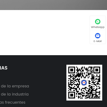
WhatsApp
E-Mail
IAS
s de la empresa
 de la industria
as frecuentes