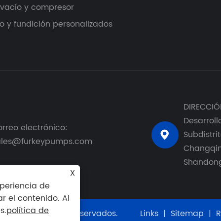
vacío y compresor
 y fundición personalizados
DIRECCIÓN
Desarroll
rreo electrónico:
Subdistrit

ales@furkeypumps.com
Changqing
Shandong
X
xperiencia de
ar el contenido. Al
s.
política de
odos los derechos reservados.
Links
|
Sitemap
|
R